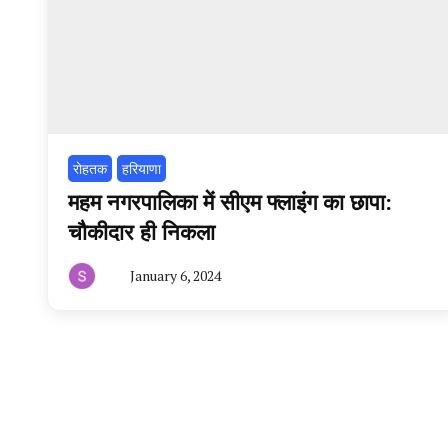
रोहतक
हरियाणा
महम नगरपालिका में सीएम फ्लाइंग का छापा:
चौकीदार ही निकला
January 6, 2024
By
हरियाणा
न्यूज
टूडे