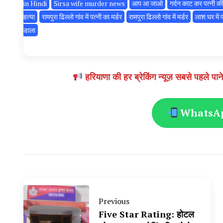
in Hindi
Sirsa wife murder news
आप आ जाओ
गर्दन काट कर पत्नी की
हत्या
रामपुरा ढिल्लो गांव में पत्नी का मर्डर
रामपुरा ढिल्लो गांव में मर्डर
लाश घर में 
डाला
हरियाणा की हर ब्रेकिंग न्यूज़ सबसे पहल
WhatsApp
Previous
Five Star Rating: होटल