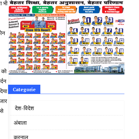
ा भी
फोन
स को
र्दन
Categorie
दिया
तजार
‌ देश-विदेश
से
अंबाला
करनाल