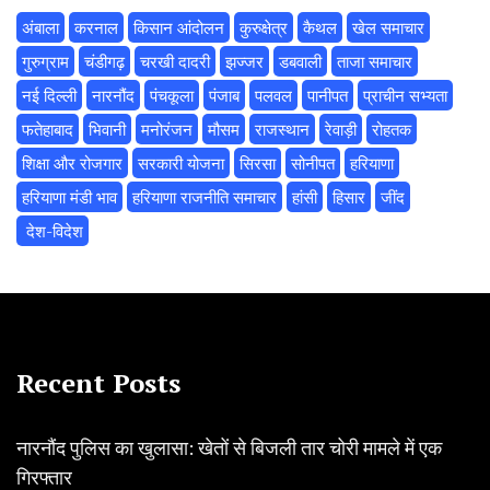
अंबाला
करनाल
किसान आंदोलन
कुरुक्षेत्र
कैथल
खेल समाचार
गुरुग्राम
चंडीगढ़
चरखी दादरी
झज्जर
डबवाली
ताजा समाचार
नई दिल्ली
नारनौंद
पंचकूला
पंजाब
पलवल
पानीपत
प्राचीन सभ्यता
फतेहाबाद
भिवानी
मनोरंजन
मौसम
राजस्थान
रेवाड़ी
रोहतक
शिक्षा और रोजगार
सरकारी योजना
सिरसा
सोनीपत
हरियाणा
हरियाणा मंडी भाव
हरियाणा राजनीति समाचार
हांसी
हिसार
‌जींद
‌ देश-विदेश
Recent Posts
नारनौंद पुलिस का खुलासा: खेतों से बिजली तार चोरी मामले में एक
गिरफ्तार