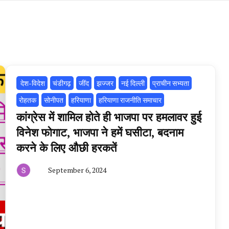
‌ देश-विदेश
चंडीगढ़
‌जींद
झज्जर
नई दिल्ली
प्राचीन सभ्यता
रोहतक
सोनीपत
हरियाणा
हरियाणा राजनीति समाचार
कांग्रेस में शामिल होते ही भाजपा पर हमलावर हुई
विनेश फोगाट, भाजपा ने हमें घसीटा, बदनाम
करने के लिए औछी हरकतें
September 6, 2024
By
हरियाणा
न्यूज
टूडे