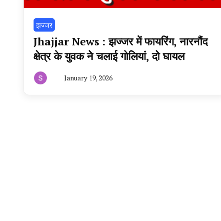
झज्जर
Jhajjar News : झज्जर में फायरिंग, नारनौंद
क्षेत्र के युवक ने चलाई गोलियां, दो घायल
January 19, 2026
By
हरियाणा
न्यूज
टूडे