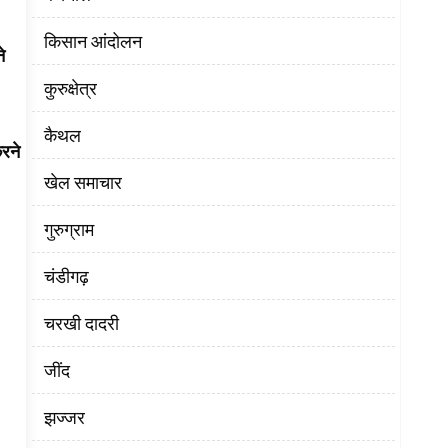
किसान आंदोलन
े
कुरुक्षेत्र
कैथल
रने
खेल समाचार
गुरुग्राम
चंडीगढ़
चरखी दादरी
‌जींद
झज्जर