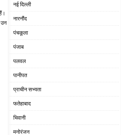
नई दिल्ली
ैं।
नारनौंद
ु उन
पंचकूला
पंजाब
पलवल
पानीपत
प्राचीन सभ्यता
फतेहाबाद
भिवानी
मनोरंजन