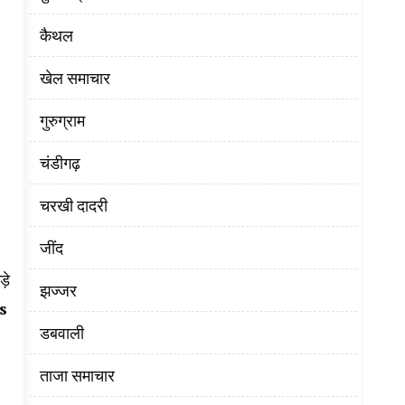
कैथल
खेल समाचार
गुरुग्राम
चंडीगढ़
चरखी दादरी
‌जींद
़े
झज्जर
s
डबवाली
ताजा समाचार