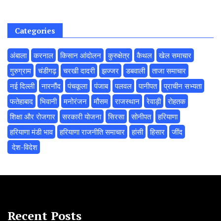
Categories
अंबाला
करनाल
किसान आंदोलन
कुरुक्षेत्र
कैथल
खेल समाचार
गुरुग्राम
चंडीगढ़
चरखी दादरी
झज्जर
डबवाली
ताजा समाचार
नई दिल्ली
नारनौंद
पंचकूला
पंजाब
पलवल
पानीपत
प्राचीन सभ्यता
फतेहाबाद
भिवानी
मनोरंजन
मौसम
राजस्थान
रेवाड़ी
रोहतक
शिक्षा और रोजगार
सरकारी योजना
सिरसा
सोनीपत
हरियाणा
हरियाणा मंडी भाव
हरियाणा राजनीति समाचार
हांसी
हिसार
‌जींद
‌ देश-विदेश
Recent Posts