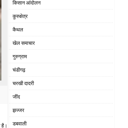
किसान आंदोलन
कुरुक्षेत्र
कैथल
खेल समाचार
गुरुग्राम
चंडीगढ़
चरखी दादरी
‌जींद
झज्जर
डबवाली
ा है।