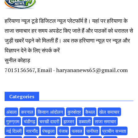
हरियाणा न्यूज टूडे डिजिटल न्यूज प्लेटफॉर्म है। यहां पर हरियाणा के
ताजा समाचार हर समय अपडेट किए जाते हैं और पाठकों को धरातल से
जुड़ी खबरें पढ़ने को मिलती हैं। अब तक हरियाणा न्यूज़ पर न्यूज़ और
विज्ञापन देने के लिए संपर्क करें
सुनील कोहाड़
7015156567, Email - haryananews65@gmail.com
Categories
अंबाला
करनाल
किसान आंदोलन
कुरुक्षेत्र
कैथल
खेल समाचार
गुरुग्राम
चंडीगढ़
चरखी दादरी
झज्जर
डबवाली
ताजा समाचार
नई दिल्ली
नारनौंद
पंचकूला
पंजाब
पलवल
पानीपत
प्राचीन सभ्यता