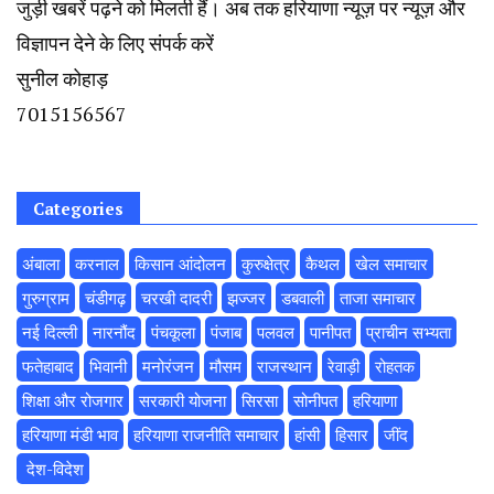
जुड़ी खबरें पढ़ने को मिलती हैं। अब तक हरियाणा न्यूज़ पर न्यूज़ और
विज्ञापन देने के लिए संपर्क करें
सुनील कोहाड़
7015156567
Categories
अंबाला
करनाल
किसान आंदोलन
कुरुक्षेत्र
कैथल
खेल समाचार
गुरुग्राम
चंडीगढ़
चरखी दादरी
झज्जर
डबवाली
ताजा समाचार
नई दिल्ली
नारनौंद
पंचकूला
पंजाब
पलवल
पानीपत
प्राचीन सभ्यता
फतेहाबाद
भिवानी
मनोरंजन
मौसम
राजस्थान
रेवाड़ी
रोहतक
शिक्षा और रोजगार
सरकारी योजना
सिरसा
सोनीपत
हरियाणा
हरियाणा मंडी भाव
हरियाणा राजनीति समाचार
हांसी
हिसार
‌जींद
‌ देश-विदेश