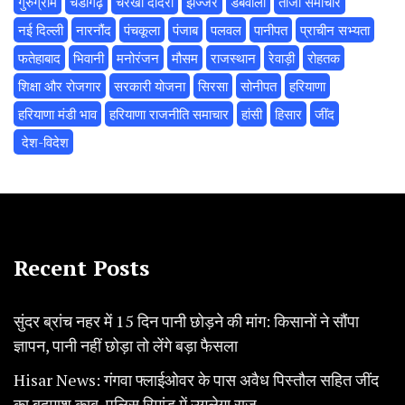
गुरुग्राम
चंडीगढ़
चरखी दादरी
झज्जर
डबवाली
ताजा समाचार
नई दिल्ली
नारनौंद
पंचकूला
पंजाब
पलवल
पानीपत
प्राचीन सभ्यता
फतेहाबाद
भिवानी
मनोरंजन
मौसम
राजस्थान
रेवाड़ी
रोहतक
शिक्षा और रोजगार
सरकारी योजना
सिरसा
सोनीपत
हरियाणा
हरियाणा मंडी भाव
हरियाणा राजनीति समाचार
हांसी
हिसार
‌जींद
‌ देश-विदेश
Recent Posts
सुंदर ब्रांच नहर में 15 दिन पानी छोड़ने की मांग: किसानों ने सौंपा
ज्ञापन, पानी नहीं छोड़ा तो लेंगे बड़ा फैसला
Hisar News: गंगवा फ्लाईओवर के पास अवैध पिस्तौल सहित जींद
का बदमाश काबू, पुलिस रिमांड में उगलेगा राज