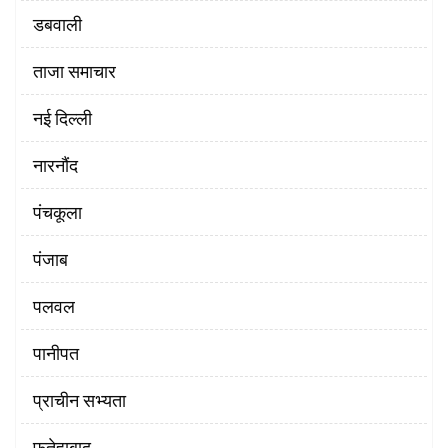
डबवाली
ताजा समाचार
नई दिल्ली
नारनौंद
पंचकूला
पंजाब
पलवल
पानीपत
प्राचीन सभ्यता
फतेहाबाद