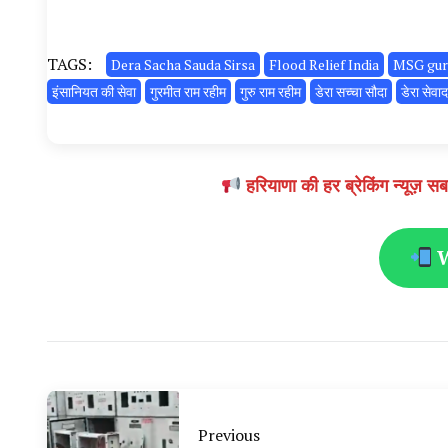
TAGS:
Dera Sacha Sauda Sirsa
Flood Relief India
MSG gur
इंसानियत की सेवा
गुरमीत राम रहीम
गुरु राम रहीम
डेरा सच्चा सौदा
डेरा सेवाद
हरियाणा की हर ब्रेकिंग न्यूज
W
Previous