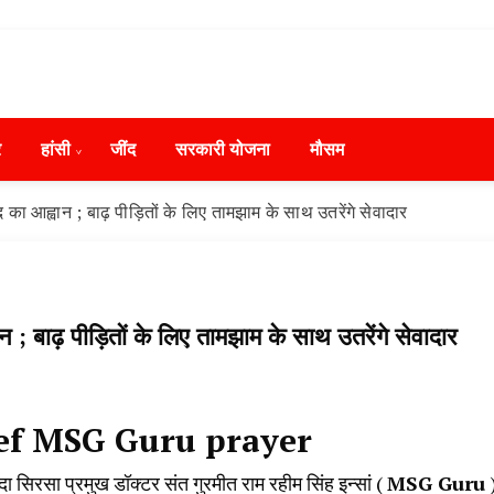
ws in Hindi, हरियाणा न्यूज टूडे, हरियाणा न्यूज चैनल, Hary
ंसी, जींद और हरियाणा की ताजा खबरें
day, Narnaund News Live, Hansi News Live, Haryana ki
र
हांसी
‌जींद
सरकारी योजना
मौसम
ryana, Rain Alert in Haryana, Haryana Police Action, Ha
ews, Kisan Protest News, AHN News, Abtak Haryana New
ा आह्वान ; बाढ़ पीड़ितों के लिए तामझाम के साथ उतरेंगे सेवादार
 बाढ़ पीड़ितों के लिए तामझाम के साथ उतरेंगे सेवादार
ief MSG Guru prayer
दा सिरसा प्रमुख डॉक्टर संत गुरमीत राम रहीम सिंह इन्सां (
MSG Guru
)