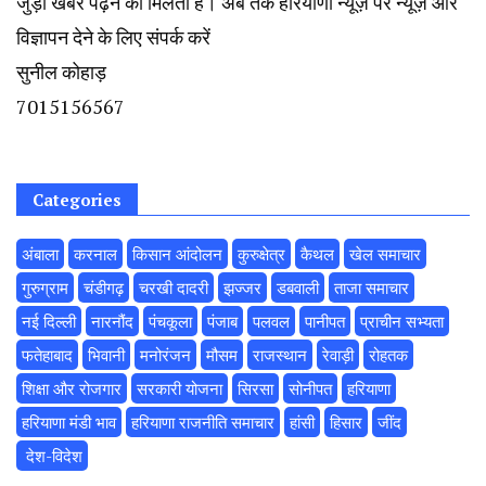
जुड़ी खबरें पढ़ने को मिलती हैं। अब तक हरियाणा न्यूज़ पर न्यूज़ और
विज्ञापन देने के लिए संपर्क करें
सुनील कोहाड़
7015156567
Categories
अंबाला
करनाल
किसान आंदोलन
कुरुक्षेत्र
कैथल
खेल समाचार
गुरुग्राम
चंडीगढ़
चरखी दादरी
झज्जर
डबवाली
ताजा समाचार
नई दिल्ली
नारनौंद
पंचकूला
पंजाब
पलवल
पानीपत
प्राचीन सभ्यता
फतेहाबाद
भिवानी
मनोरंजन
मौसम
राजस्थान
रेवाड़ी
रोहतक
शिक्षा और रोजगार
सरकारी योजना
सिरसा
सोनीपत
हरियाणा
हरियाणा मंडी भाव
हरियाणा राजनीति समाचार
हांसी
हिसार
‌जींद
‌ देश-विदेश