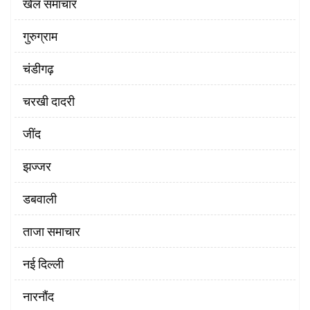
खेल समाचार
गुरुग्राम
चंडीगढ़
चरखी दादरी
‌जींद
झज्जर
डबवाली
ताजा समाचार
नई दिल्ली
नारनौंद