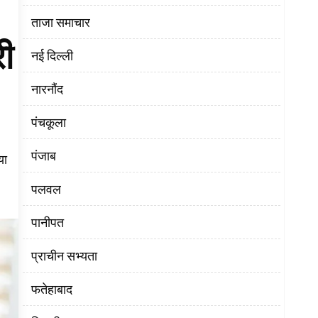
ताजा समाचार
री
नई दिल्ली
नारनौंद
पंचकूला
पंजाब
या
पलवल
पानीपत
प्राचीन सभ्यता
फतेहाबाद