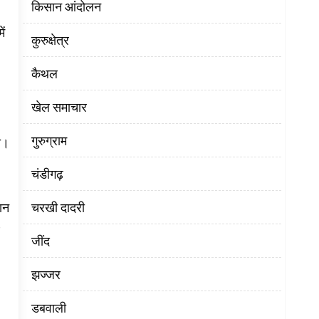
किसान आंदोलन
ें
कुरुक्षेत्र
कैथल
खेल समाचार
गुरुग्राम
गा।
चंडीगढ़
चरखी दादरी
ञान
‌जींद
झज्जर
डबवाली