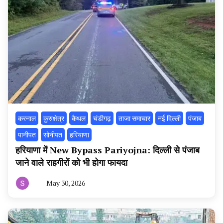
करनाल
कुरुक्षेत्र
कैथल
चंडीगढ़
ताजा समाचार
नई दिल्ली
पंजाब
पानीपत
सोनीपत
हरियाणा
हरियाणा में New Bypass Pariyojna: दिल्ली से पंजाब
जाने वाले राहगीरों को भी होगा फायदा
May 30, 2026
By
हरियाणा
न्यूज
टूडे