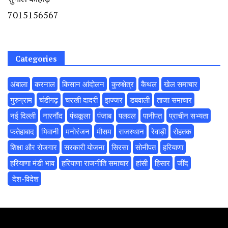
7015156567
Categories
अंबाला
करनाल
किसान आंदोलन
कुरुक्षेत्र
कैथल
खेल समाचार
गुरुग्राम
चंडीगढ़
चरखी दादरी
झज्जर
डबवाली
ताजा समाचार
नई दिल्ली
नारनौंद
पंचकूला
पंजाब
पलवल
पानीपत
प्राचीन सभ्यता
फतेहाबाद
भिवानी
मनोरंजन
मौसम
राजस्थान
रेवाड़ी
रोहतक
शिक्षा और रोजगार
सरकारी योजना
सिरसा
सोनीपत
हरियाणा
हरियाणा मंडी भाव
हरियाणा राजनीति समाचार
हांसी
हिसार
‌जींद
‌ देश-विदेश