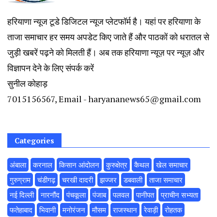
हरियाणा न्यूज टूडे डिजिटल न्यूज प्लेटफॉर्म है। यहां पर हरियाणा के
ताजा समाचार हर समय अपडेट किए जाते हैं और पाठकों को धरातल से
जुड़ी खबरें पढ़ने को मिलती हैं। अब तक हरियाणा न्यूज़ पर न्यूज़ और
विज्ञापन देने के लिए संपर्क करें
सुनील कोहाड़
7015156567, Email - haryananews65@gmail.com
Categories
अंबाला
करनाल
किसान आंदोलन
कुरुक्षेत्र
कैथल
खेल समाचार
गुरुग्राम
चंडीगढ़
चरखी दादरी
झज्जर
डबवाली
ताजा समाचार
नई दिल्ली
नारनौंद
पंचकूला
पंजाब
पलवल
पानीपत
प्राचीन सभ्यता
फतेहाबाद
भिवानी
मनोरंजन
मौसम
राजस्थान
रेवाड़ी
रोहतक