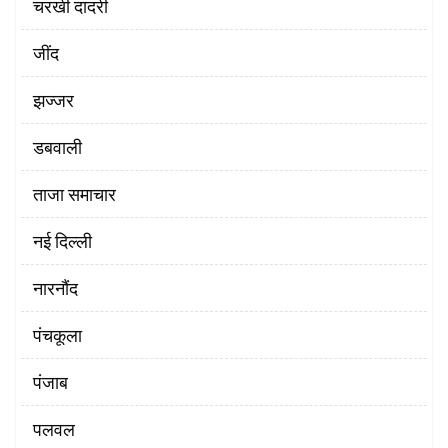
चरखी दादरी
‌जींद
झज्जर
डबवाली
ताजा समाचार
नई दिल्ली
नारनौंद
पंचकूला
पंजाब
पलवल