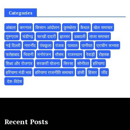
Categories
अंबाला
करनाल
किसान आंदोलन
कुरुक्षेत्र
कैथल
खेल समाचार
गुरुग्राम
चंडीगढ़
चरखी दादरी
झज्जर
डबवाली
ताजा समाचार
नई दिल्ली
नारनौंद
पंचकूला
पंजाब
पलवल
पानीपत
प्राचीन सभ्यता
फतेहाबाद
भिवानी
मनोरंजन
मौसम
राजस्थान
रेवाड़ी
रोहतक
शिक्षा और रोजगार
सरकारी योजना
सिरसा
सोनीपत
हरियाणा
हरियाणा मंडी भाव
हरियाणा राजनीति समाचार
हांसी
हिसार
‌जींद
‌ देश-विदेश
Recent Posts