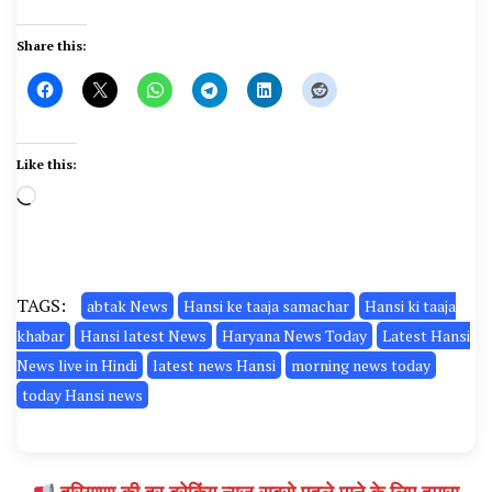
Share this:
Like this:
Loading…
TAGS:
abtak News
Hansi ke taaja samachar
Hansi ki taaja
khabar
Hansi latest News
Haryana News Today
Latest Hansi
News live in Hindi
latest news Hansi
morning news today
today Hansi news