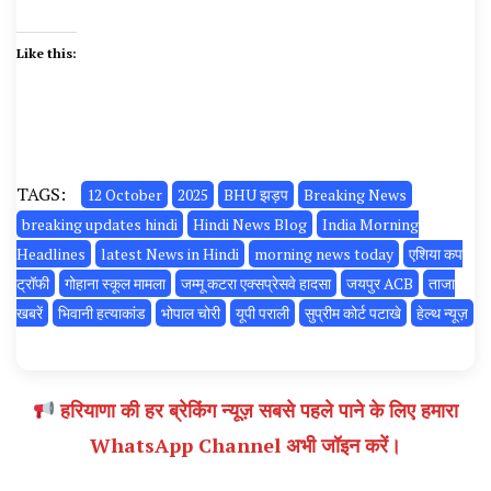
Like this:
TAGS:
12 October
2025
BHU झड़प
Breaking News
breaking updates hindi
Hindi News Blog
India Morning
Headlines
latest News in Hindi
morning news today
एशिया कप
ट्रॉफी
गोहाना स्कूल मामला
जम्मू कटरा एक्सप्रेसवे हादसा
जयपुर ACB
ताजा
खबरें
भिवानी हत्याकांड
भोपाल चोरी
यूपी पराली
सुप्रीम कोर्ट पटाखे
हेल्थ न्यूज़
हरियाणा की हर ब्रेकिंग न्यूज़ सबसे पहले पाने के लिए हमारा
WhatsApp Channel अभी जॉइन करें।