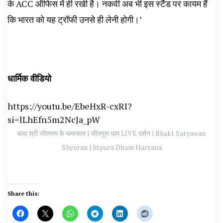
के ACC ऑफिस में ही रखी है। नकवी अब भी इस स्टैंड पर कायम हैं
कि भारत को यह ट्रॉफी उनसे ही लेनी होगी।’
धार्मिक वीडियो
https://youtu.be/EbeHxR-cxRI?
si=lLhEfn5m2NcJa_pW
बाबा श्री जोतराम के चमत्कार | जीतपुरा धाम LIVE दर्शन | Bhakt Satyawan
Shyoran | Jitpura Dham Haryana
Share this: