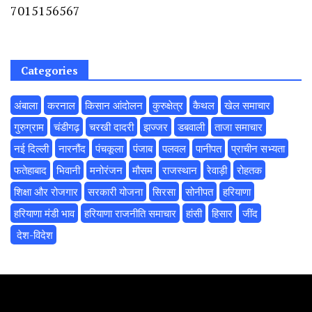
7015156567
Categories
अंबाला
करनाल
किसान आंदोलन
कुरुक्षेत्र
कैथल
खेल समाचार
गुरुग्राम
चंडीगढ़
चरखी दादरी
झज्जर
डबवाली
ताजा समाचार
नई दिल्ली
नारनौंद
पंचकूला
पंजाब
पलवल
पानीपत
प्राचीन सभ्यता
फतेहाबाद
भिवानी
मनोरंजन
मौसम
राजस्थान
रेवाड़ी
रोहतक
शिक्षा और रोजगार
सरकारी योजना
सिरसा
सोनीपत
हरियाणा
हरियाणा मंडी भाव
हरियाणा राजनीति समाचार
हांसी
हिसार
‌जींद
‌ देश-विदेश