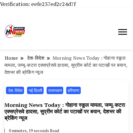
Verification: eefe237ed2c24d7f
Haryana News Today, Haryana Live, Live
Haryana News Today | हिसार,
News in Hindi, हरियाणा न्यूज टूडे, हरियाणा न्यूज
हांसी, जींद और हरियाणा की ताजा खबरें
चैनल, Haryana News Today, Latest News
Home
‌ देश-विदेश
Morning News Today : गोहाना स्कूल
Hisar, Hisar Breaking News, Hansi News
मामला, जम्मू-कटरा एक्सप्रेसवे हादसा, सुप्रीम कोर्ट का पटाखों पर बयान,
देशभर की ब्रेकिंग न्यूज
Today, Hisar Crime News Today, Narnaund
News Live, Hansi News Live, Haryana ki
‌ देश-विदेश
नई दिल्ली
राजस्थान
हरियाणा
Taaja Khabar, Haryana Crime News Today,
Weather Update in Haryana, Weather Alert
Morning News Today : गोहाना स्कूल मामला, जम्मू-कटरा
एक्सप्रेसवे हादसा, सुप्रीम कोर्ट का पटाखों पर बयान, देशभर की
in Haryana, Rain Alert in Haryana, Haryana
ब्रेकिंग न्यूज
Police Action, Haryana Porotet Update,
0 minutes, 19 seconds Read
Haryana Police Fir, Haryana Portet Update