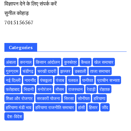
विज्ञापन देने के लिए संपर्क करें
सुनील कोहाड़
7015156567
Categories
अंबाला
करनाल
किसान आंदोलन
कुरुक्षेत्र
कैथल
खेल समाचार
गुरुग्राम
चंडीगढ़
चरखी दादरी
झज्जर
डबवाली
ताजा समाचार
नई दिल्ली
नारनौंद
पंचकूला
पंजाब
पलवल
पानीपत
प्राचीन सभ्यता
फतेहाबाद
भिवानी
मनोरंजन
मौसम
राजस्थान
रेवाड़ी
रोहतक
शिक्षा और रोजगार
सरकारी योजना
सिरसा
सोनीपत
हरियाणा
हरियाणा मंडी भाव
हरियाणा राजनीति समाचार
हांसी
हिसार
‌जींद
‌ देश-विदेश