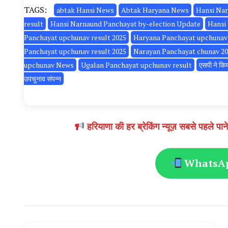
TAGS:
abtak Hansi News
Abtak Haryana News
Hansi Nar
result
Hansi Narnaund Panchayat by-election Update
Hansi 
Panchayat upchunav result 2025
Haryana Panchayat upchunav 
Panchayat upchunav result 2025
Narayan Panchayat chunav 20
upchunav News
Ugalan Panchayat upchunav result
एसपी ने किया
उपचुनाव संपन्न
हरियाणा की हर ब्रेकिंग न्यूज़ सबसे पहल
WhatsApp