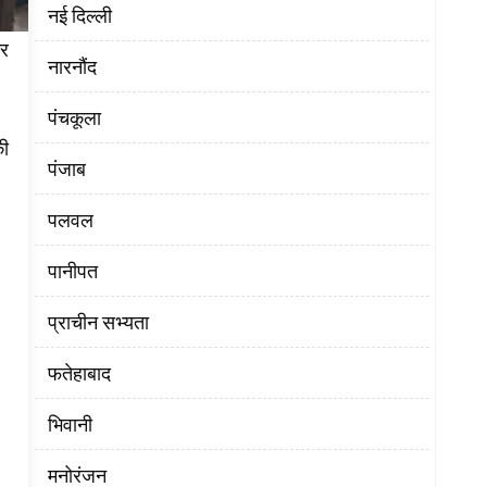
नई दिल्ली
कर
नारनौंद
पंचकूला
की
पंजाब
पलवल
पानीपत
प्राचीन सभ्यता
फतेहाबाद
भिवानी
मनोरंजन