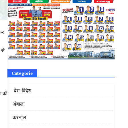
ाकर
 से
Categorie
‌ देश-विदेश
ा की
अंबाला
करनाल