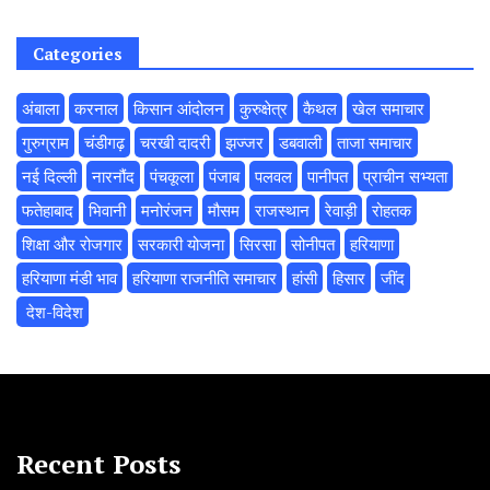
Categories
अंबाला
करनाल
किसान आंदोलन
कुरुक्षेत्र
कैथल
खेल समाचार
गुरुग्राम
चंडीगढ़
चरखी दादरी
झज्जर
डबवाली
ताजा समाचार
नई दिल्ली
नारनौंद
पंचकूला
पंजाब
पलवल
पानीपत
प्राचीन सभ्यता
फतेहाबाद
भिवानी
मनोरंजन
मौसम
राजस्थान
रेवाड़ी
रोहतक
शिक्षा और रोजगार
सरकारी योजना
सिरसा
सोनीपत
हरियाणा
हरियाणा मंडी भाव
हरियाणा राजनीति समाचार
हांसी
हिसार
‌जींद
‌ देश-विदेश
Recent Posts