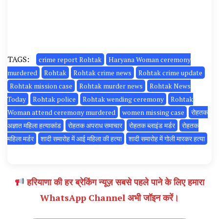
TAGS:
crime report Rohtak
Haryana Woman ceremony
murdered
Rohtak
Rohtak crime news
Rohtak crime update
Rohtak mission case
Rohtak murder news
Rohtak News
Today
Rohtak police
Rohtak wending ceremony
Rohtak
Woman attend ceremony murdered
women missing case
रोहतक
अज्ञात महिला हत्याकांड
रोहतक अपराध समाचार
रोहतक ब्लाइंड मर्डर
रोहतक
महिला मर्डर
शादी समारोह में आई महिला की हत्या
शादी समारोह में गोली मारकर हत्या
हरियाणा की हर ब्रेकिंग न्यूज़ सबसे पहले पाने के लिए हमारा
WhatsApp Channel अभी जॉइन करें।