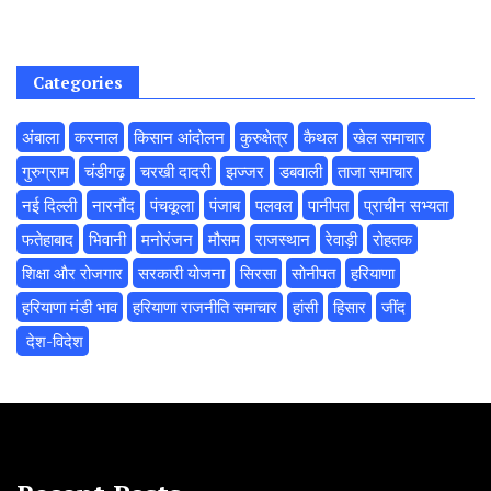
Categories
अंबाला
करनाल
किसान आंदोलन
कुरुक्षेत्र
कैथल
खेल समाचार
गुरुग्राम
चंडीगढ़
चरखी दादरी
झज्जर
डबवाली
ताजा समाचार
नई दिल्ली
नारनौंद
पंचकूला
पंजाब
पलवल
पानीपत
प्राचीन सभ्यता
फतेहाबाद
भिवानी
मनोरंजन
मौसम
राजस्थान
रेवाड़ी
रोहतक
शिक्षा और रोजगार
सरकारी योजना
सिरसा
सोनीपत
हरियाणा
हरियाणा मंडी भाव
हरियाणा राजनीति समाचार
हांसी
हिसार
‌जींद
‌ देश-विदेश