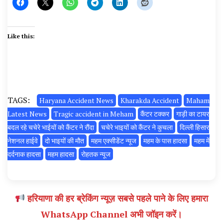
Like this:
TAGS:
Haryana Accident News
Kharakda Accident
Maham
Latest News
Tragic accident in Meham
कैंटर टक्कर
गाड़ी का टायर
बदल रहे चचेरे भाईयों को कैंटर ने रौंदा
चचेरे भाइयों को कैंटर ने कुचला
दिल्ली हिसार
नेशनल हाईवे
दो भाइयों की मौत
महम एक्सीडेंट न्यूज
महम के पास हादसा
महम में
दर्दनाक हादसा
महम हादसा
रोहतक न्यूज
हरियाणा की हर ब्रेकिंग न्यूज़ सबसे पहले पाने के लिए हमारा
WhatsApp Channel अभी जॉइन करें।