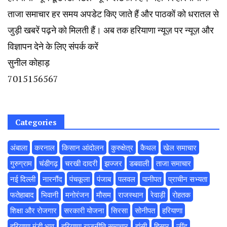
ताजा समाचार हर समय अपडेट किए जाते हैं और पाठकों को धरातल से
जुड़ी खबरें पढ़ने को मिलती हैं। अब तक हरियाणा न्यूज़ पर न्यूज़ और
विज्ञापन देने के लिए संपर्क करें
सुनील कोहाड़
7015156567
Categories
अंबाला
करनाल
किसान आंदोलन
कुरुक्षेत्र
कैथल
खेल समाचार
गुरुग्राम
चंडीगढ़
चरखी दादरी
झज्जर
डबवाली
ताजा समाचार
नई दिल्ली
नारनौंद
पंचकूला
पंजाब
पलवल
पानीपत
प्राचीन सभ्यता
फतेहाबाद
भिवानी
मनोरंजन
मौसम
राजस्थान
रेवाड़ी
रोहतक
शिक्षा और रोजगार
सरकारी योजना
सिरसा
सोनीपत
हरियाणा
हरियाणा मंडी भाव
हरियाणा राजनीति समाचार
हांसी
हिसार
‌जींद