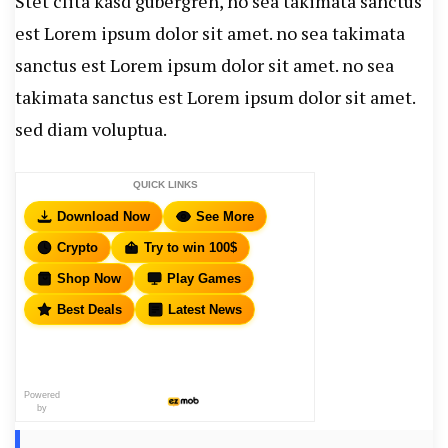
Stet clita kasd gubergren, no sea takimata sanctus
est Lorem ipsum dolor sit amet. no sea takimata
sanctus est Lorem ipsum dolor sit amet. no sea
takimata sanctus est Lorem ipsum dolor sit amet.
sed diam voluptua.
QUICK LINKS
Download Now
See More
Crypto
Try to win 100$
Shop Now
Play Games
Best Deals
Latest News
Powered
by