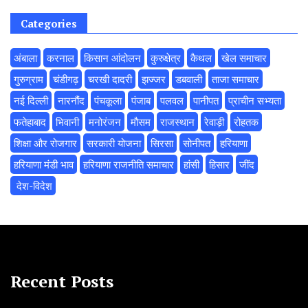
Categories
अंबाला
करनाल
किसान आंदोलन
कुरुक्षेत्र
कैथल
खेल समाचार
गुरुग्राम
चंडीगढ़
चरखी दादरी
झज्जर
डबवाली
ताजा समाचार
नई दिल्ली
नारनौंद
पंचकूला
पंजाब
पलवल
पानीपत
प्राचीन सभ्यता
फतेहाबाद
भिवानी
मनोरंजन
मौसम
राजस्थान
रेवाड़ी
रोहतक
शिक्षा और रोजगार
सरकारी योजना
सिरसा
सोनीपत
हरियाणा
हरियाणा मंडी भाव
हरियाणा राजनीति समाचार
हांसी
हिसार
‌जींद
‌ देश-विदेश
Recent Posts