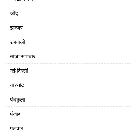
‌जींद
झज्जर
डबवाली
ताजा समाचार
नई दिल्ली
नारनौंद
पंचकूला
पंजाब
पलवल