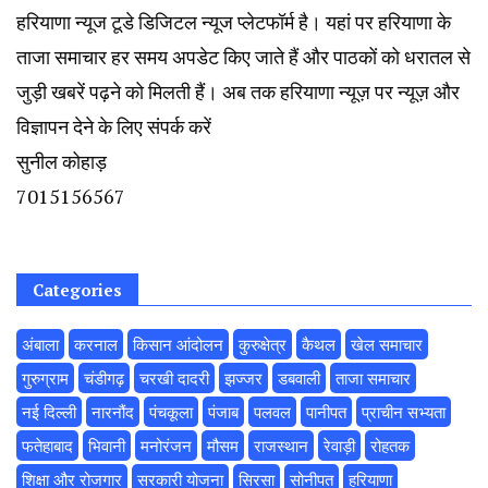
हरियाणा न्यूज टूडे डिजिटल न्यूज प्लेटफॉर्म है। यहां पर हरियाणा के
ताजा समाचार हर समय अपडेट किए जाते हैं और पाठकों को धरातल से
जुड़ी खबरें पढ़ने को मिलती हैं। अब तक हरियाणा न्यूज़ पर न्यूज़ और
विज्ञापन देने के लिए संपर्क करें
सुनील कोहाड़
7015156567
Categories
अंबाला
करनाल
किसान आंदोलन
कुरुक्षेत्र
कैथल
खेल समाचार
गुरुग्राम
चंडीगढ़
चरखी दादरी
झज्जर
डबवाली
ताजा समाचार
नई दिल्ली
नारनौंद
पंचकूला
पंजाब
पलवल
पानीपत
प्राचीन सभ्यता
फतेहाबाद
भिवानी
मनोरंजन
मौसम
राजस्थान
रेवाड़ी
रोहतक
शिक्षा और रोजगार
सरकारी योजना
सिरसा
सोनीपत
हरियाणा