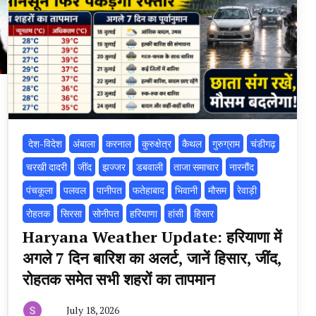
‌ देश-विदेश
अंबाला
करनाल
कुरुक्षेत्र
कैथल
गुरुग्राम
चंडीगढ़
चरखी दादरी
‌जींद
झज्जर
डबवाली
ताजा समाचार
नारनौंद
पंचकूला
पलवल
पानीपत
फतेहाबाद
भिवानी
मौसम
रेवाड़ी
रोहतक
सिरसा
सोनीपत
हरियाणा
हांसी
हिसार
Haryana Weather Update: हरियाणा में
अगले 7 दिन बारिश का अलर्ट, जानें हिसार, जींद,
रोहतक समेत सभी शहरों का तापमान
July 18, 2026
By