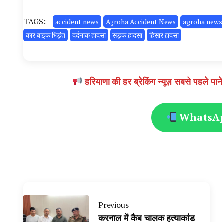
TAGS:
accident news
Agroha Accident News
agroha news
कार बाइक भिड़ंत
दर्दनाक हादसा
सड़क हादसा
हिसार हादसा
हरियाणा की हर ब्रेकिंग न्यूज़ सबसे पहल
WhatsApp
Previous
करनाल में कैब चालक हत्याकांड