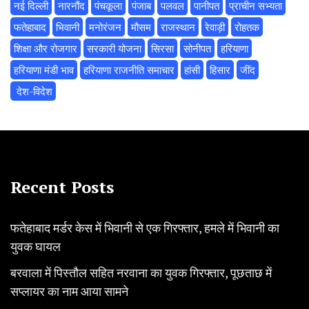
नई दिल्ली
नारनौंद
पंचकूला
पंजाब
पलवल
पानीपत
प्राचीन सभ्यता
फतेहाबाद
भिवानी
मनोरंजन
मौसम
राजस्थान
रेवाड़ी
रोहतक
शिक्षा और रोजगार
सरकारी योजना
सिरसा
सोनीपत
हरियाणा
हरियाणा मंडी भाव
हरियाणा राजनीति समाचार
हांसी
हिसार
‌जींद
‌ देश-विदेश
Recent Posts
फतेहाबाद मर्डर केस में भिवानी से एक गिरफ्तार, हमले में भिवानी का
युवक घायल
बरवाला में पिस्तौल सहित नरवाना का युवक गिरफ्तार, पूछताछ में
सप्लायर का नाम आया सामने