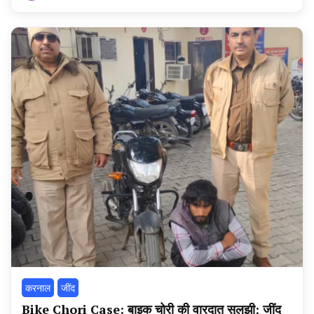
हरियाणा
न्यूज
टूडे
करनाल
‌जींद
Bike Chori Case: बाइक चोरी की वारदात सुलझी; जींद