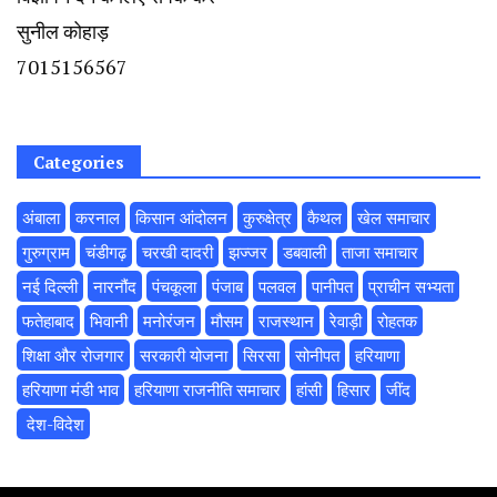
सुनील कोहाड़
7015156567
Categories
अंबाला
करनाल
किसान आंदोलन
कुरुक्षेत्र
कैथल
खेल समाचार
गुरुग्राम
चंडीगढ़
चरखी दादरी
झज्जर
डबवाली
ताजा समाचार
नई दिल्ली
नारनौंद
पंचकूला
पंजाब
पलवल
पानीपत
प्राचीन सभ्यता
फतेहाबाद
भिवानी
मनोरंजन
मौसम
राजस्थान
रेवाड़ी
रोहतक
शिक्षा और रोजगार
सरकारी योजना
सिरसा
सोनीपत
हरियाणा
हरियाणा मंडी भाव
हरियाणा राजनीति समाचार
हांसी
हिसार
‌जींद
‌ देश-विदेश