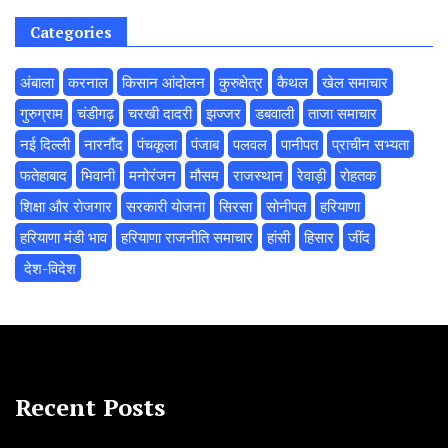
Categories
अंबाला
करनाल
किसान आंदोलन
कुरुक्षेत्र
कैथल
खेल समाचार
गुरुग्राम
चंडीगढ़
चरखी दादरी
झज्जर
डबवाली
ताजा समाचार
नई दिल्ली
नारनौंद
पंचकूला
पंजाब
पलवल
पानीपत
प्राचीन सभ्यता
फतेहाबाद
भिवानी
मनोरंजन
मौसम
राजस्थान
रेवाड़ी
रोहतक
शिक्षा और रोजगार
सरकारी योजना
सिरसा
सोनीपत
हरियाणा
हरियाणा मंडी भाव
हरियाणा राजनीति समाचार
हांसी
हिसार
‌जींद
‌ देश-विदेश
Recent Posts