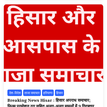
न्यूज
टूडे
‌ देश-विदेश
ताजा समाचार
हरियाणा
हिसार
Breaking News Hisar : हिसार अपराध समाचार;
फिल्म प्रमोशन ठग सहित अलग-अलग मामलों में 9 गिरफ्तार