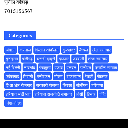
सुनील कोहाड़
7015156567
Categories
अंबाला
करनाल
किसान आंदोलन
कुरुक्षेत्र
कैथल
खेल समाचार
गुरुग्राम
चंडीगढ़
चरखी दादरी
झज्जर
डबवाली
ताजा समाचार
नई दिल्ली
नारनौंद
पंचकूला
पंजाब
पलवल
पानीपत
प्राचीन सभ्यता
फतेहाबाद
भिवानी
मनोरंजन
मौसम
राजस्थान
रेवाड़ी
रोहतक
शिक्षा और रोजगार
सरकारी योजना
सिरसा
सोनीपत
हरियाणा
हरियाणा मंडी भाव
हरियाणा राजनीति समाचार
हांसी
हिसार
‌जींद
‌ देश-विदेश