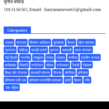
सुनील कोहाड़
7015156567, Email - haryananews65@gmail.com
Categories
अंबाला
करनाल
किसान आंदोलन
कुरुक्षेत्र
कैथल
खेल समाचार
गुरुग्राम
चंडीगढ़
चरखी दादरी
झज्जर
डबवाली
ताजा समाचार
नई दिल्ली
नारनौंद
पंचकूला
पंजाब
पलवल
पानीपत
प्राचीन सभ्यता
फतेहाबाद
भिवानी
मनोरंजन
मौसम
राजस्थान
रेवाड़ी
रोहतक
शिक्षा और रोजगार
सरकारी योजना
सिरसा
सोनीपत
हरियाणा
हरियाणा मंडी भाव
हरियाणा राजनीति समाचार
हांसी
हिसार
‌जींद
‌ देश-विदेश