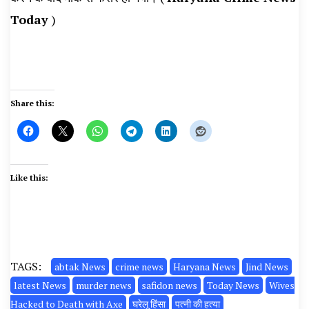
Today
)
Share this:
Like this:
TAGS:
abtak News
crime news
Haryana News
Jind News
latest News
murder news
safidon news
Today News
Wives
Hacked to Death with Axe
घरेलू हिंसा
पत्नी की हत्या