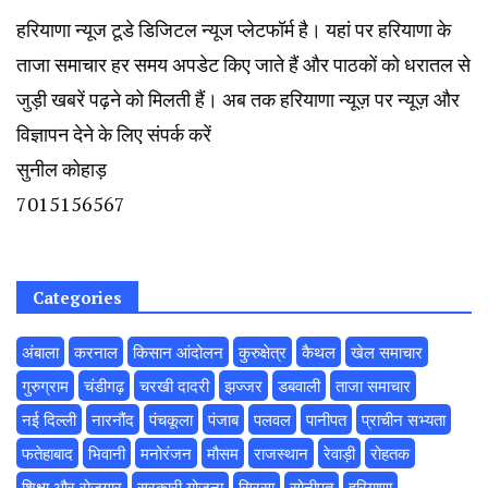
हरियाणा न्यूज टूडे डिजिटल न्यूज प्लेटफॉर्म है। यहां पर हरियाणा के
ताजा समाचार हर समय अपडेट किए जाते हैं और पाठकों को धरातल से
जुड़ी खबरें पढ़ने को मिलती हैं। अब तक हरियाणा न्यूज़ पर न्यूज़ और
विज्ञापन देने के लिए संपर्क करें
सुनील कोहाड़
7015156567
Categories
अंबाला
करनाल
किसान आंदोलन
कुरुक्षेत्र
कैथल
खेल समाचार
गुरुग्राम
चंडीगढ़
चरखी दादरी
झज्जर
डबवाली
ताजा समाचार
नई दिल्ली
नारनौंद
पंचकूला
पंजाब
पलवल
पानीपत
प्राचीन सभ्यता
फतेहाबाद
भिवानी
मनोरंजन
मौसम
राजस्थान
रेवाड़ी
रोहतक
शिक्षा और रोजगार
सरकारी योजना
सिरसा
सोनीपत
हरियाणा