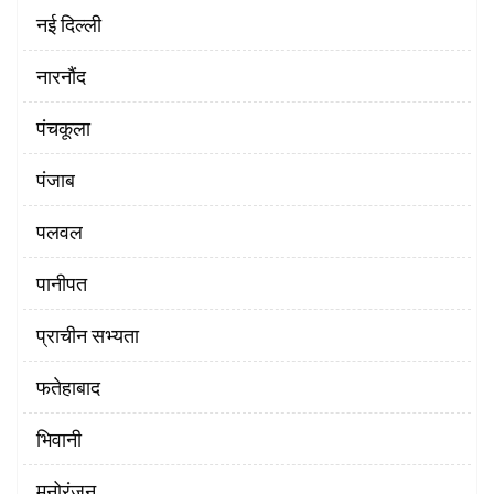
नई दिल्ली
नारनौंद
पंचकूला
पंजाब
पलवल
पानीपत
प्राचीन सभ्यता
फतेहाबाद
भिवानी
मनोरंजन