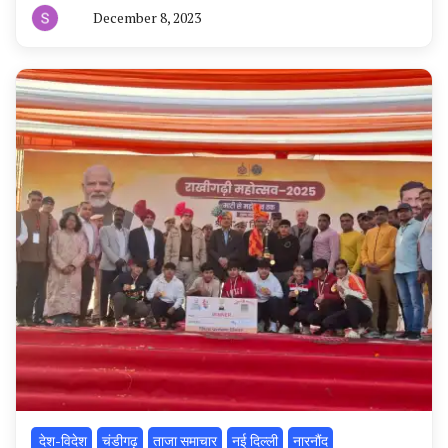
December 8, 2023
By
हरियाणा
न्यूज
टूडे
‌ देश-विदेश
चंडीगढ़
ताजा समाचार
नई दिल्ली
नारनौंद