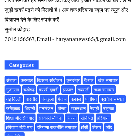
ताजा समाचार हर समय अपडेट किए जाते हैं और पाठकों को धरातल से
जुड़ी खबरें पढ़ने को मिलती हैं। अब तक हरियाणा न्यूज़ पर न्यूज़ और
विज्ञापन देने के लिए संपर्क करें
सुनील कोहाड़
7015156567, Email - haryananews65@gmail.com
Categories
अंबाला
करनाल
किसान आंदोलन
कुरुक्षेत्र
कैथल
खेल समाचार
गुरुग्राम
चंडीगढ़
चरखी दादरी
झज्जर
डबवाली
ताजा समाचार
नई दिल्ली
नारनौंद
पंचकूला
पंजाब
पलवल
पानीपत
प्राचीन सभ्यता
फतेहाबाद
भिवानी
मनोरंजन
मौसम
राजस्थान
रेवाड़ी
रोहतक
शिक्षा और रोजगार
सरकारी योजना
सिरसा
सोनीपत
हरियाणा
हरियाणा मंडी भाव
हरियाणा राजनीति समाचार
हांसी
हिसार
‌जींद