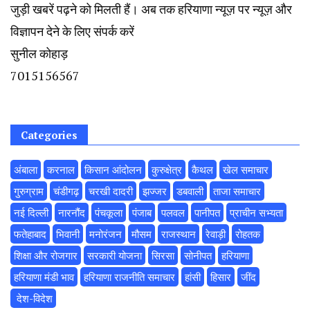
जुड़ी खबरें पढ़ने को मिलती हैं। अब तक हरियाणा न्यूज़ पर न्यूज़ और
विज्ञापन देने के लिए संपर्क करें
सुनील कोहाड़
7015156567
Categories
अंबाला
करनाल
किसान आंदोलन
कुरुक्षेत्र
कैथल
खेल समाचार
गुरुग्राम
चंडीगढ़
चरखी दादरी
झज्जर
डबवाली
ताजा समाचार
नई दिल्ली
नारनौंद
पंचकूला
पंजाब
पलवल
पानीपत
प्राचीन सभ्यता
फतेहाबाद
भिवानी
मनोरंजन
मौसम
राजस्थान
रेवाड़ी
रोहतक
शिक्षा और रोजगार
सरकारी योजना
सिरसा
सोनीपत
हरियाणा
हरियाणा मंडी भाव
हरियाणा राजनीति समाचार
हांसी
हिसार
‌जींद
‌ देश-विदेश