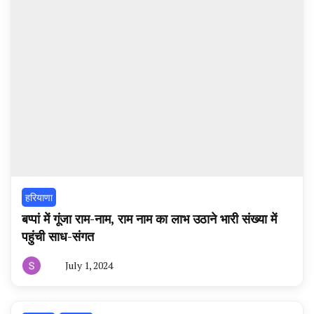
हरियाणा
बप्पां में गूंजा राम-नाम, राम नाम का लाभ उठाने भारी संख्या में
पहुंची साध-संगत
July 1, 2024
By
हरियाणा
न्यूज
टूडे