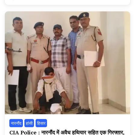
हरियाणा
न्यूज
टूडे
नारनौंद
हांसी
हिसार
CIA Police : नारनौंद में अवैध हथियार सहित एक गिरफ्तार,