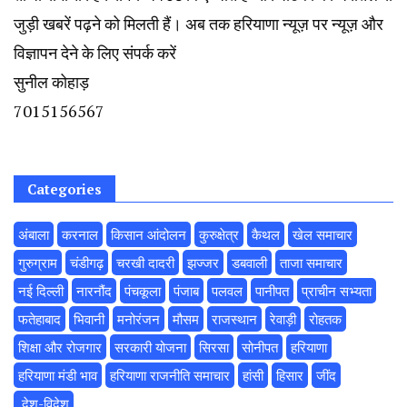
जुड़ी खबरें पढ़ने को मिलती हैं। अब तक हरियाणा न्यूज़ पर न्यूज़ और
विज्ञापन देने के लिए संपर्क करें
सुनील कोहाड़
7015156567
Categories
अंबाला
करनाल
किसान आंदोलन
कुरुक्षेत्र
कैथल
खेल समाचार
गुरुग्राम
चंडीगढ़
चरखी दादरी
झज्जर
डबवाली
ताजा समाचार
नई दिल्ली
नारनौंद
पंचकूला
पंजाब
पलवल
पानीपत
प्राचीन सभ्यता
फतेहाबाद
भिवानी
मनोरंजन
मौसम
राजस्थान
रेवाड़ी
रोहतक
शिक्षा और रोजगार
सरकारी योजना
सिरसा
सोनीपत
हरियाणा
हरियाणा मंडी भाव
हरियाणा राजनीति समाचार
हांसी
हिसार
‌जींद
‌ देश-विदेश