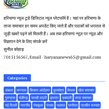
हरियाणा न्यूज टूडे डिजिटल न्यूज प्लेटफॉर्म है। यहां पर हरियाणा के
ताजा समाचार हर समय अपडेट किए जाते हैं और पाठकों को धरातल से
जुड़ी खबरें पढ़ने को मिलती हैं। अब तक हरियाणा न्यूज़ पर न्यूज़ और
विज्ञापन देने के लिए संपर्क करें
सुनील कोहाड़
7015156567, Email - haryananews65@gmail.com
Categories
अंबाला
करनाल
किसान आंदोलन
कुरुक्षेत्र
कैथल
खेल समाचार
गुरुग्राम
चंडीगढ़
चरखी दादरी
झज्जर
डबवाली
ताजा समाचार
नई दिल्ली
नारनौंद
पंचकूला
पंजाब
पलवल
पानीपत
प्राचीन सभ्यता