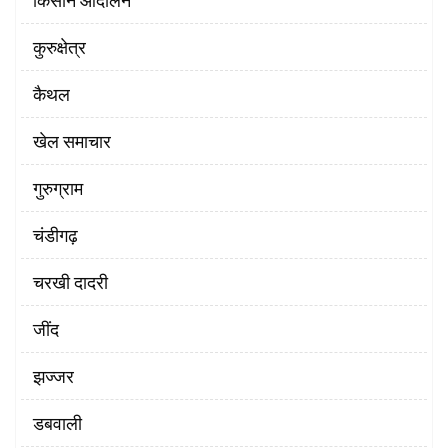
किसान आंदोलन
कुरुक्षेत्र
कैथल
खेल समाचार
गुरुग्राम
चंडीगढ़
चरखी दादरी
‌जींद
झज्जर
डबवाली