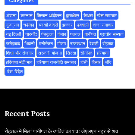
Categories
अंबाला
करनाल
किसान आंदोलन
कुरुक्षेत्र
कैथल
खेल समाचार
गुरुग्राम
चंडीगढ़
चरखी दादरी
झज्जर
डबवाली
ताजा समाचार
नई दिल्ली
नारनौंद
पंचकूला
पंजाब
पलवल
पानीपत
प्राचीन सभ्यता
फतेहाबाद
भिवानी
मनोरंजन
मौसम
राजस्थान
रेवाड़ी
रोहतक
शिक्षा और रोजगार
सरकारी योजना
सिरसा
सोनीपत
हरियाणा
हरियाणा मंडी भाव
हरियाणा राजनीति समाचार
हांसी
हिसार
‌जींद
‌ देश-विदेश
Recent Posts
रोहतक में मिला पानीपत के व्यक्ति का शव: जेएलएन नहर से शव