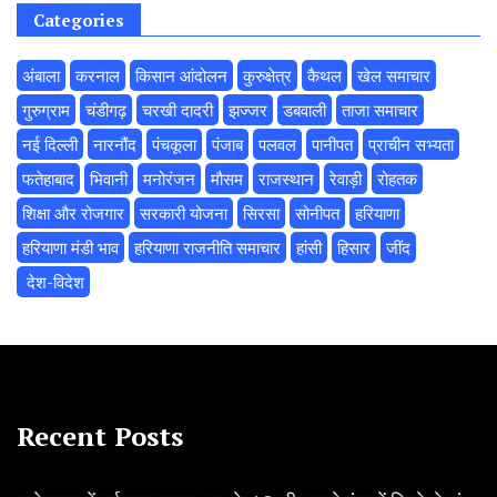
Categories
अंबाला
करनाल
किसान आंदोलन
कुरुक्षेत्र
कैथल
खेल समाचार
गुरुग्राम
चंडीगढ़
चरखी दादरी
झज्जर
डबवाली
ताजा समाचार
नई दिल्ली
नारनौंद
पंचकूला
पंजाब
पलवल
पानीपत
प्राचीन सभ्यता
फतेहाबाद
भिवानी
मनोरंजन
मौसम
राजस्थान
रेवाड़ी
रोहतक
शिक्षा और रोजगार
सरकारी योजना
सिरसा
सोनीपत
हरियाणा
हरियाणा मंडी भाव
हरियाणा राजनीति समाचार
हांसी
हिसार
‌जींद
‌ देश-विदेश
Recent Posts