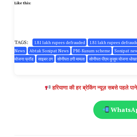
Like this:
TAGS:
1.81 lakh rupees defrauded
1.81 lakh rupees defrau
News
Abtak Sonipat News
PM-Kusum scheme
Sonipat ne
योजना फ्रॉड
साइबर ठग
सोनीपत ठगी मामला
सोनीपत पीएम कुसुम योजना धोखा
हरियाणा की हर ब्रेकिंग न्यूज़ सबसे पहल
WhatsApp