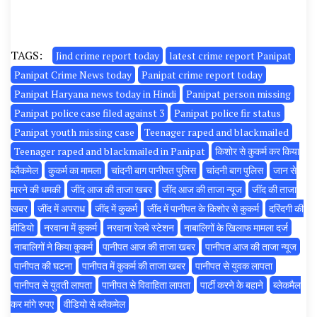
TAGS:
Jind crime report today
latest crime report Panipat
Panipat Crime News today
Panipat crime report today
Panipat Haryana news today in Hindi
Panipat person missing
Panipat police case filed against 3
Panipat police fir status
Panipat youth missing case
Teenager raped and blackmailed
Teenager raped and blackmailed in Panipat
किशोर से कुकर्म कर किया
ब्लैकमेल
कुकर्म का मामला
चांदनी बाग पानीपत पुलिस
चांदनी बाग पुलिस
जान से
मारने की धमकी
जींद आज की ताजा खबर
जींद आज की ताजा न्यूज
जींद की ताजा
खबर
जींद में अपराध
जींद में कुकर्म
जींद में पानीपत के किशोर से कुकर्म
दरिंदगी की
वीडियो
नरवाना में कुकर्म
नरवाना रेलवे स्टेशन
नाबालिगों के खिलाफ मामला दर्ज
नाबालिगों ने किया कुकर्म
पानीपत आज की ताजा खबर
पानीपत आज की ताजा न्यूज
पानीपत की घटना
पानीपत में कुकर्म की ताजा खबर
पानीपत से युवक लापता
पानीपत से युवती लापता
पानीपत से विवाहिता लापता
पार्टी करने के बहाने
ब्लेकमैल
कर मांगे रुपए
वीडियो से ब्लैकमेल