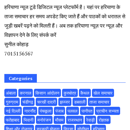
हरियाणा न्यूज टूडे डिजिटल न्यूज प्लेटफॉर्म है। यहां पर हरियाणा के
ताजा समाचार हर समय अपडेट किए जाते हैं और पाठकों को धरातल से
जुड़ी खबरें पढ़ने को मिलती हैं। अब तक हरियाणा न्यूज़ पर न्यूज़ और
विज्ञापन देने के लिए संपर्क करें
सुनील कोहाड़
7015156567
Categories
अंबाला
करनाल
किसान आंदोलन
कुरुक्षेत्र
कैथल
खेल समाचार
गुरुग्राम
चंडीगढ़
चरखी दादरी
झज्जर
डबवाली
ताजा समाचार
नई दिल्ली
नारनौंद
पंचकूला
पंजाब
पलवल
पानीपत
प्राचीन सभ्यता
फतेहाबाद
भिवानी
मनोरंजन
मौसम
राजस्थान
रेवाड़ी
रोहतक
शिक्षा और रोजगार
सरकारी योजना
सिरसा
सोनीपत
हरियाणा