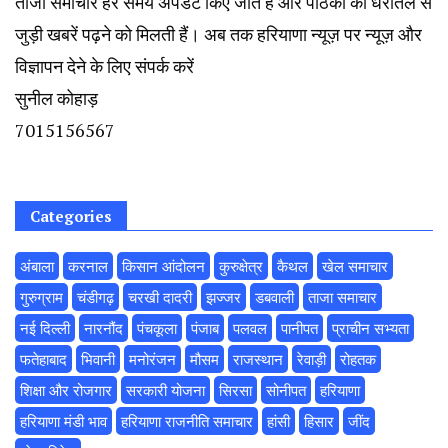
ताजा समाचार हर समय अपडेट किए जाते हैं और पाठकों को धरातल से
जुड़ी खबरें पढ़ने को मिलती हैं। अब तक हरियाणा न्यूज़ पर न्यूज़ और
विज्ञापन देने के लिए संपर्क करें
सुनील कोहाड़
7015156567
Categories
अंबाला
करनाल
किसान आंदोलन
कुरुक्षेत्र
कैथल
खेल समाचार
गुरुग्राम
चंडीगढ़
चरखी दादरी
झज्जर
डबवाली
ताजा समाचार
नई दिल्ली
नारनौंद
पंचकूला
पंजाब
पलवल
पानीपत
प्राचीन सभ्यता
फतेहाबाद
भिवानी
मनोरंजन
मौसम
राजस्थान
रेवाड़ी
रोहतक
शिक्षा और रोजगार
सरकारी योजना
सिरसा
सोनीपत
हरियाणा
हरियाणा मंडी भाव
हरियाणा राजनीति समाचार
हांसी
हिसार
‌जींद