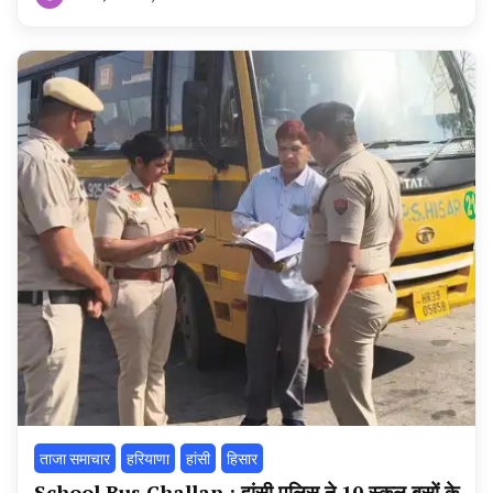
By
हरियाणा
न्यूज
टूडे
ताजा समाचार
हरियाणा
हांसी
हिसार
School Bus Challan : हांसी पुलिस ने 10 स्कूल बसों के