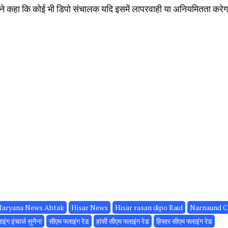
होंने कहा कि कोई भी डिपो संचालक यदि इसमें लापरवाही या अनियमितता करेग
Haryana News Abtak
Hisar News
Hisar rasan dipo Raid
Narnaund 
इंग इंचार्ज सुनैना
सीएम फ्लाइंग रेड
हांसी सीएम फ्लाइंग रेड
हिसार सीएम फ्लाइंग रेड