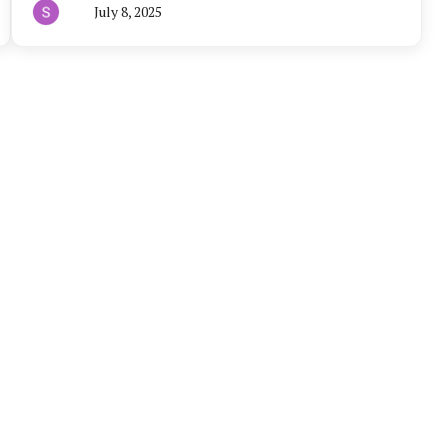
July 8, 2025
By
हरियाणा
न्यूज
टूडे