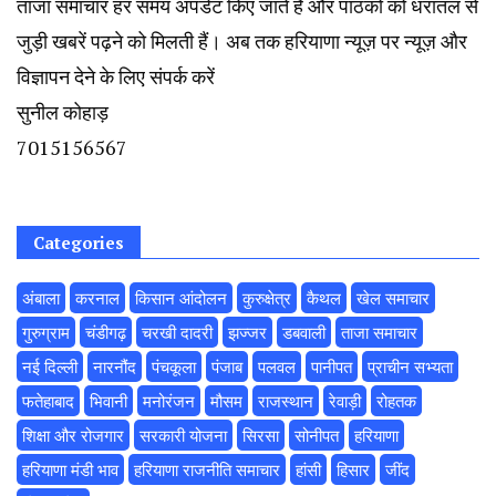
ताजा समाचार हर समय अपडेट किए जाते हैं और पाठकों को धरातल से
जुड़ी खबरें पढ़ने को मिलती हैं। अब तक हरियाणा न्यूज़ पर न्यूज़ और
विज्ञापन देने के लिए संपर्क करें
सुनील कोहाड़
7015156567
Categories
अंबाला
करनाल
किसान आंदोलन
कुरुक्षेत्र
कैथल
खेल समाचार
गुरुग्राम
चंडीगढ़
चरखी दादरी
झज्जर
डबवाली
ताजा समाचार
नई दिल्ली
नारनौंद
पंचकूला
पंजाब
पलवल
पानीपत
प्राचीन सभ्यता
फतेहाबाद
भिवानी
मनोरंजन
मौसम
राजस्थान
रेवाड़ी
रोहतक
शिक्षा और रोजगार
सरकारी योजना
सिरसा
सोनीपत
हरियाणा
हरियाणा मंडी भाव
हरियाणा राजनीति समाचार
हांसी
हिसार
‌जींद