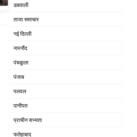
डबवाली
ताजा समाचार
नई दिल्ली
नारनौंद
पंचकूला
पंजाब
पलवल
पानीपत
प्राचीन सभ्यता
फतेहाबाद