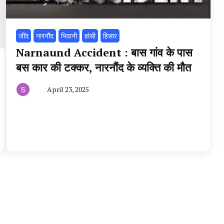
‌जींद
नारनौंद
भिवानी
हांसी
हिसार
Narnaund Accident : बास गांव के पास
बस कार की टक्कर, नारनौंद के व्यक्ति की मौत
April 23, 2025
By
हरियाणा
न्यूज
टूडे