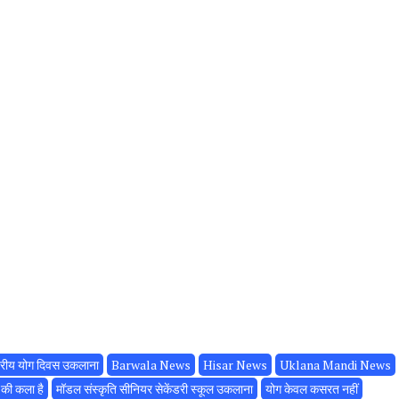
ाष्ट्रीय योग दिवस उकलाना
Barwala News
Hisar News
Uklana Mandi News
 की कला है
मॉडल संस्कृति सीनियर सेकेंडरी स्कूल उकलाना
योग केवल कसरत नहीं