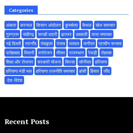
Categories
अंबाला
करनाल
किसान आंदोलन
कुरुक्षेत्र
कैथल
खेल समाचार
गुरुग्राम
चंडीगढ़
चरखी दादरी
झज्जर
डबवाली
ताजा समाचार
नई दिल्ली
नारनौंद
पंचकूला
पंजाब
पलवल
पानीपत
प्राचीन सभ्यता
फतेहाबाद
भिवानी
मनोरंजन
मौसम
राजस्थान
रेवाड़ी
रोहतक
शिक्षा और रोजगार
सरकारी योजना
सिरसा
सोनीपत
हरियाणा
हरियाणा मंडी भाव
हरियाणा राजनीति समाचार
हांसी
हिसार
‌जींद
‌ देश-विदेश
Recent Posts