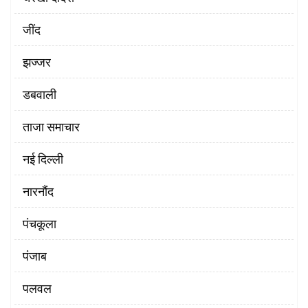
‌जींद
झज्जर
डबवाली
ताजा समाचार
नई दिल्ली
नारनौंद
पंचकूला
पंजाब
पलवल