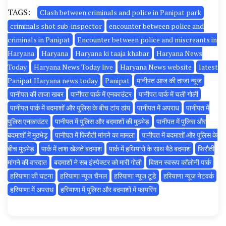
TAGS:
Clash between criminals and police in Panipat park
criminals shot sub-inspector
encounter between police and
criminals in Panipat
Encounter between police and miscreants in
Haryana
Haryana
Haryana ki taaja khabar
Haryana News
Today
Haryana News Today live
Haryana News website
latest
Panipat Haryana news today
Panipat
पानीपत आज की ताजा न्यूज
पानीपत की ताजा खबर
पानीपत पार्क में एनकाउंटर
पानीपत पार्क में चली गोली
पानीपत पार्क में बदमाशों और पुलिस के बीच टांय ठांय
पानीपत में अपराध
पानीपत में
पुलिस एनकाउंटर
पानीपत में पुलिस और बदमाशों की मुठभेड़
पानीपत में पुलिस और
बदमाशों में मुठभेड़
पानीपत में फिरौती मांगने का मामला
पानीपत में बदमाशों और पुलिस के
बीच मुठभेड़
पार्क में ताश खेलते बदमाश
पार्क में हथियारों के साथ बैठे बदमाश
फिरौती
मांगने की वारदात
बदमाशों ने सब इंस्पेक्टर को मारी गोली
बिशन स्वरूप कॉलोनी पार्क
हरियाणा की घटना
हरियाणा न्यूज चैनल
हरियाणा न्यूज टूडे
हरियाणा न्यूज नेटवर्क
हरियाणा में अपराध
हरियाणा में पुलिस और बदमाशों में फायरिंग