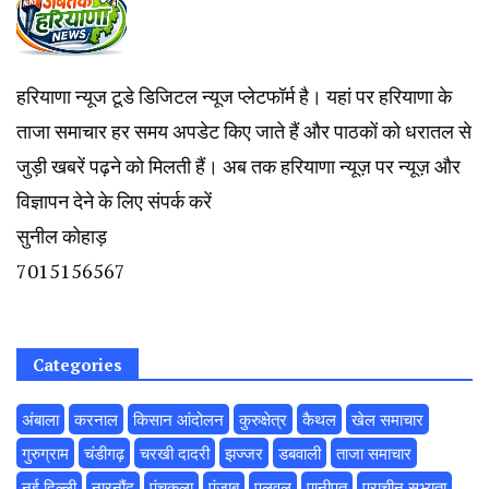
हरियाणा न्यूज टूडे डिजिटल न्यूज प्लेटफॉर्म है। यहां पर हरियाणा के
ताजा समाचार हर समय अपडेट किए जाते हैं और पाठकों को धरातल से
जुड़ी खबरें पढ़ने को मिलती हैं। अब तक हरियाणा न्यूज़ पर न्यूज़ और
विज्ञापन देने के लिए संपर्क करें
सुनील कोहाड़
7015156567
Categories
अंबाला
करनाल
किसान आंदोलन
कुरुक्षेत्र
कैथल
खेल समाचार
गुरुग्राम
चंडीगढ़
चरखी दादरी
झज्जर
डबवाली
ताजा समाचार
नई दिल्ली
नारनौंद
पंचकूला
पंजाब
पलवल
पानीपत
प्राचीन सभ्यता