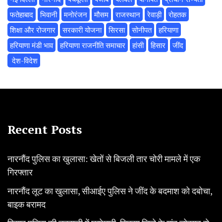
फतेहाबाद
भिवानी
मनोरंजन
मौसम
राजस्थान
रेवाड़ी
रोहतक
शिक्षा और रोजगार
सरकारी योजना
सिरसा
सोनीपत
हरियाणा
हरियाणा मंडी भाव
हरियाणा राजनीति समाचार
हांसी
हिसार
‌जींद
‌ देश-विदेश
Recent Posts
नारनौंद पुलिस का खुलासा: खेतों से बिजली तार चोरी मामले में एक
गिरफ्तार
नारनौंद लूट का खुलासा, सीआईए पुलिस ने जींद के बदमाश को दबोचा,
बाइक बरामद