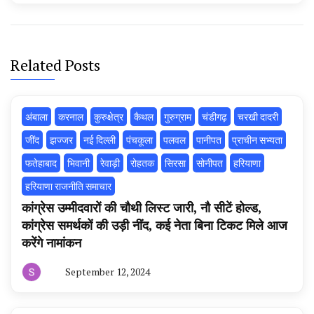
Related Posts
अंबाला
करनाल
कुरुक्षेत्र
कैथल
गुरुग्राम
चंडीगढ़
चरखी दादरी
‌जींद
झज्जर
नई दिल्ली
पंचकूला
पलवल
पानीपत
प्राचीन सभ्यता
फतेहाबाद
भिवानी
रेवाड़ी
रोहतक
सिरसा
सोनीपत
हरियाणा
हरियाणा राजनीति समाचार
कांग्रेस उम्मीदवारों की चौथी लिस्ट जारी, नौ सीटें होल्ड,
कांग्रेस समर्थकों की उड़ी नींद, कई नेता बिना टिकट मिले आज
करेंगे नामांकन
September 12, 2024
By
हरियाणा
न्यूज
टूडे