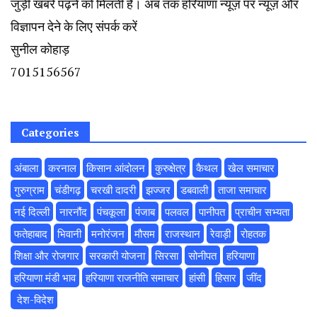
जुड़ी खबरें पढ़ने को मिलती हैं। अब तक हरियाणा न्यूज़ पर न्यूज़ और
विज्ञापन देने के लिए संपर्क करें
सुनील कोहाड़
7015156567
Categories
अंबाला
करनाल
किसान आंदोलन
कुरुक्षेत्र
कैथल
खेल समाचार
गुरुग्राम
चंडीगढ़
चरखी दादरी
झज्जर
डबवाली
ताजा समाचार
नई दिल्ली
नारनौंद
पंचकूला
पंजाब
पलवल
पानीपत
प्राचीन सभ्यता
फतेहाबाद
भिवानी
मनोरंजन
मौसम
राजस्थान
रेवाड़ी
रोहतक
शिक्षा और रोजगार
सरकारी योजना
सिरसा
सोनीपत
हरियाणा
हरियाणा मंडी भाव
हरियाणा राजनीति समाचार
हांसी
हिसार
‌जींद
‌ देश-विदेश