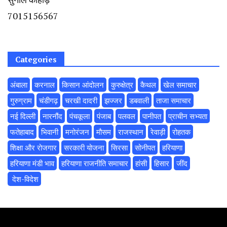
7015156567
Categories
अंबाला
करनाल
किसान आंदोलन
कुरुक्षेत्र
कैथल
खेल समाचार
गुरुग्राम
चंडीगढ़
चरखी दादरी
झज्जर
डबवाली
ताजा समाचार
नई दिल्ली
नारनौंद
पंचकूला
पंजाब
पलवल
पानीपत
प्राचीन सभ्यता
फतेहाबाद
भिवानी
मनोरंजन
मौसम
राजस्थान
रेवाड़ी
रोहतक
शिक्षा और रोजगार
सरकारी योजना
सिरसा
सोनीपत
हरियाणा
हरियाणा मंडी भाव
हरियाणा राजनीति समाचार
हांसी
हिसार
‌जींद
‌ देश-विदेश