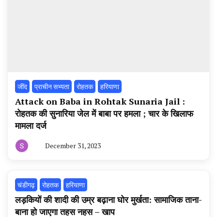
‌जींद
प्राचीन सभ्यता
रोहतक
हरियाणा
Attack on Baba in Rohtak Sunaria Jail :
रोहतक की सुनारिया जेल में बाबा पर हमला ; चार के खिलाफ
मामला दर्ज
December 31, 2023
By
हरियाणा
न्यूज
टूडे
चंडीगढ़
रोहतक
हरियाणा
लड़कियों की शादी की उम्र बढ़ाना घोर मुर्खता: सामाजिक ताना-
बाना हो जाएगा तहस नहस – खाप