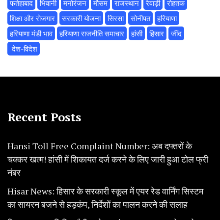
फतेहाबाद
भिवानी
मनोरंजन
मौसम
राजस्थान
रेवाड़ी
रोहतक
शिक्षा और रोजगार
सरकारी योजना
सिरसा
सोनीपत
हरियाणा
हरियाणा मंडी भाव
हरियाणा राजनीति समाचार
हांसी
हिसार
‌जींद
‌ देश-विदेश
Recent Posts
Hansi Toll Free Complaint Number: अब दफ्तरों के
चक्कर खत्म! हांसी में शिकायत दर्ज करने के लिए जारी हुआ टोल फ्री
नंबर
Hisar News: हिसार के सरकारी स्कूल में एयर रेड वार्निंग सिस्टम
का सायरन बजने से हड़कंप, निर्देशों का पालन करने की सलाह