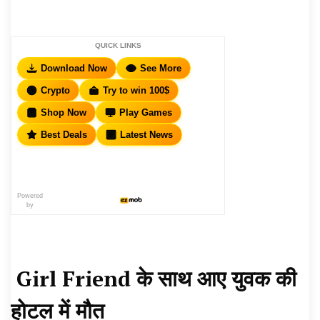
QUICK LINKS
Download Now
See More
Crypto
Try to win 100$
Shop Now
Play Games
Best Deals
Latest News
Powered
by
Girl Friend के साथ आए युवक की
होटल में मौत