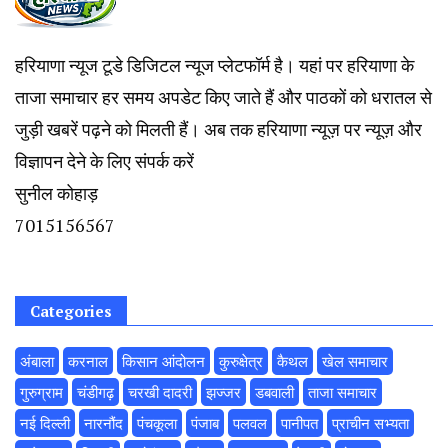
हरियाणा न्यूज टूडे डिजिटल न्यूज प्लेटफॉर्म है। यहां पर हरियाणा के
ताजा समाचार हर समय अपडेट किए जाते हैं और पाठकों को धरातल से
जुड़ी खबरें पढ़ने को मिलती हैं। अब तक हरियाणा न्यूज़ पर न्यूज़ और
विज्ञापन देने के लिए संपर्क करें
सुनील कोहाड़
7015156567
Categories
अंबाला
करनाल
किसान आंदोलन
कुरुक्षेत्र
कैथल
खेल समाचार
गुरुग्राम
चंडीगढ़
चरखी दादरी
झज्जर
डबवाली
ताजा समाचार
नई दिल्ली
नारनौंद
पंचकूला
पंजाब
पलवल
पानीपत
प्राचीन सभ्यता